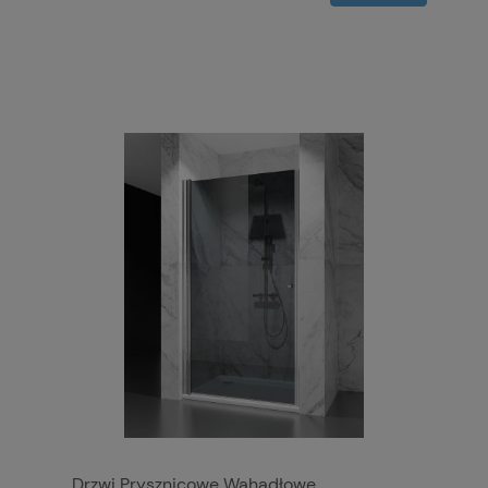
Drzwi Prysznicowe Wahadłowe