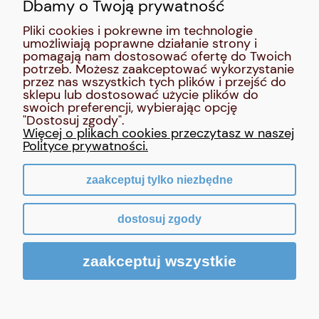
Dbamy o Twoją prywatność
SOCIAL MEDIA:
Pliki cookies i pokrewne im technologie
umożliwiają poprawne działanie strony i
MOJE KONTO
pomagają nam dostosować ofertę do Twoich
potrzeb. Możesz zaakceptować wykorzystanie
przez nas wszystkich tych plików i przejść do
INFORMACJE
sklepu lub dostosować użycie plików do
swoich preferencji, wybierając opcję
"Dostosuj zgody".
O NAS
Więcej o plikach cookies przeczytasz w naszej
Polityce prywatności.
zaakceptuj tylko niezbędne
pokaż pełną wersję strony
dostosuj zgody
Sklep internetowy Shoper Premium
zaakceptuj wszystkie