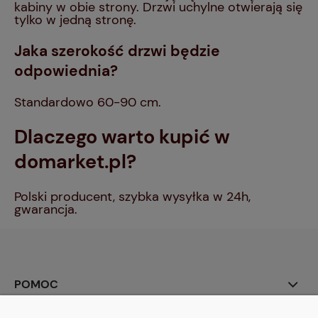
kabiny w obie strony. Drzwi uchylne otwierają się
tylko w jedną stronę.
Jaka szerokość drzwi będzie
odpowiednia?
Standardowo 60-90 cm.
Dlaczego warto kupić w
domarket.pl?
Polski producent, szybka wysyłka w 24h,
gwarancja.
POMOC