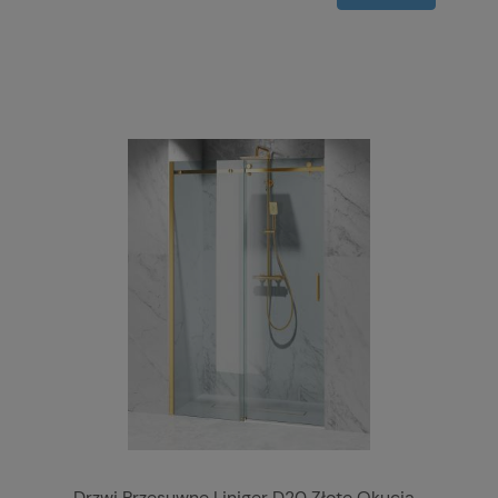
Drzwi Przesuwne Liniger D20 Złote Okucia