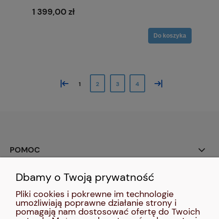
1 399,00 zł
Do koszyka
«
»
1
2
3
4
POMOC
Dbamy o Twoją prywatność
SOCIAL MEDIA:
Pliki cookies i pokrewne im technologie
umożliwiają poprawne działanie strony i
MOJE KONTO
pomagają nam dostosować ofertę do Twoich