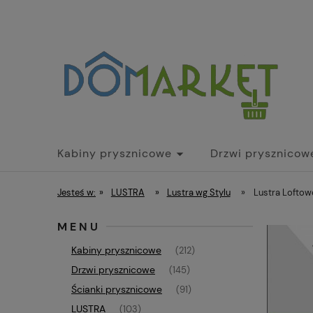
Kabiny prysznicowe
Drzwi prysznicow
Parawany nawannowe
Brodziki
Dr
Jesteś w:
»
LUSTRA
»
Lustra wg Stylu
»
Lustra Loftow
MENU
Kabiny prysznicowe
(212)
Drzwi prysznicowe
(145)
Ścianki prysznicowe
(91)
LUSTRA
(103)