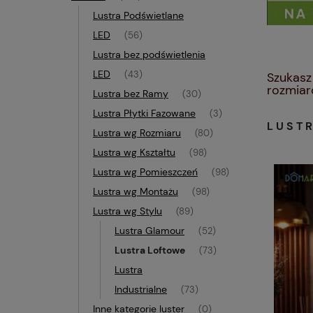
Lustra Podświetlane
LED
(56)
Lustra bez podświetlenia
LED
Szukasz
(43)
rozmiar
Lustra bez Ramy
(30)
Lustra Płytki Fazowane
(3)
LUST
Lustra wg Rozmiaru
(80)
Lustra wg Kształtu
(98)
Lustra wg Pomieszczeń
(98)
Lustra wg Montażu
(98)
Lustra wg Stylu
(89)
Lustra Glamour
(52)
Lustra Loftowe
(73)
Lustra
Industrialne
(73)
Inne kategorie luster
(0)