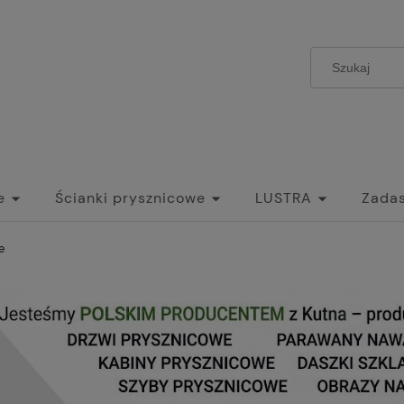
e
Ścianki prysznicowe
LUSTRA
Zadas
zwi Szklane Przesuwne do wnętrz
Umywalki
e