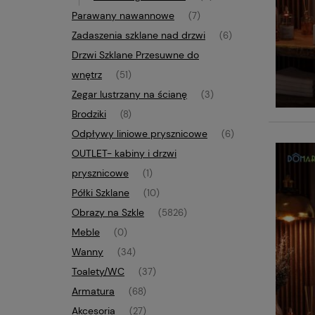
Parawany nawannowe
(7)
Zadaszenia szklane nad drzwi
(6)
Drzwi Szklane Przesuwne do
wnętrz
(51)
Zegar lustrzany na ścianę
(3)
Brodziki
(8)
Odpływy liniowe prysznicowe
(6)
OUTLET- kabiny i drzwi
prysznicowe
(1)
Półki Szklane
(10)
Obrazy na Szkle
(5826)
Meble
(0)
Wanny
(34)
Toalety/WC
(37)
Armatura
(68)
Akcesoria
(27)