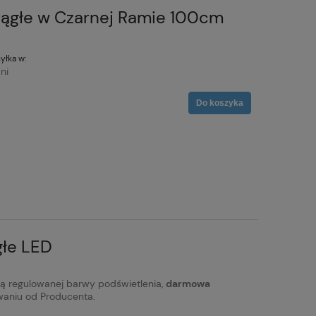
rągłe w Czarnej Ramie 100cm
yłka w:
ni
Do koszyka
łe LED
ą regulowanej barwy podświetlenia,
darmowa
aniu od Producenta.