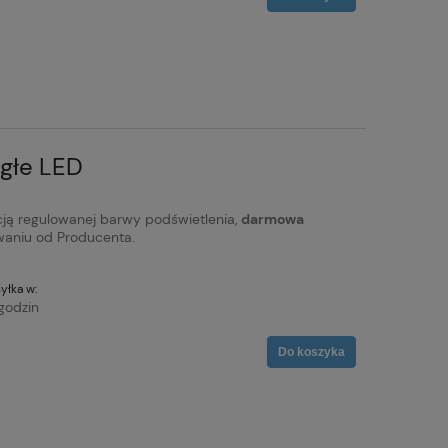
głe LED
ją regulowanej barwy podświetlenia,
darmowa
aniu od Producenta.
yłka w:
godzin
Do koszyka