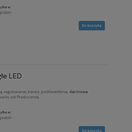
yłka w:
godzin
Do koszyka
łe LED
ą regulowanej barwy podświetlenia,
darmowa
aniu od Producenta.
yłka w:
godzin
Do koszyka