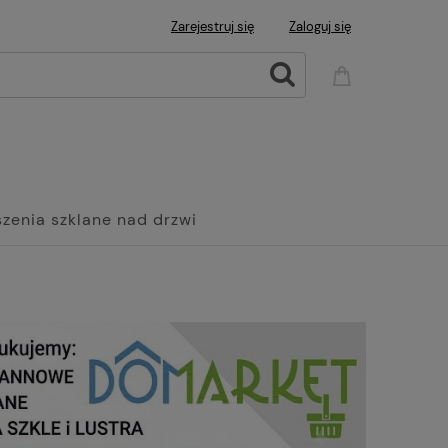
Zarejestruj się
Zaloguj się
zenia szklane nad drzwi
Wanny
Grzejniki Panelowe