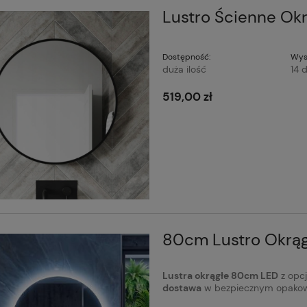
Lustro Ścienne Ok
Dostępność:
Wys
duża ilość
14 d
519,00 zł
80cm Lustro Okrąg
Lustra okrągłe 80cm LED
z opcj
dostawa
w bezpiecznym opakow