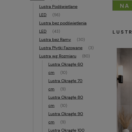
Lustra Podświetlane
LED
(56)
Lustra bez podświetlenia
LED
LUST
(43)
Lustra bez Ramy
(30)
Lustra Płytki Fazowane
(3)
Lustra wg Rozmiaru
(80)
Lustra Okrągłe 60
cm
(10)
Lustra Okrągłe 70
cm
(9)
Lustra Okrągłe 80
cm
(10)
Lustra Okrągłe 90
cm
(9)
Lustra Okrągłe 100