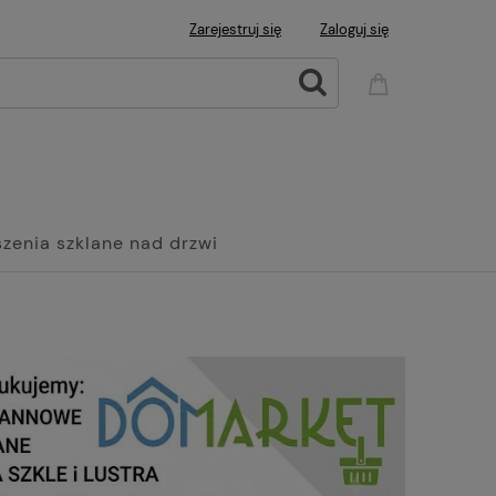
Zarejestruj się
Zaloguj się
zenia szklane nad drzwi
Wanny
Grzejniki Panelowe