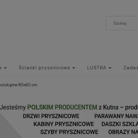
e
Ścianki prysznicowe
LUSTRA
Zadas
zwi Szklane Przesuwne do wnętrz
Umywalki
rostokątne 80x60 cm