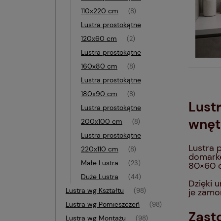
110x220 cm
(8)
Lustra prostokątne
120x60 cm
(2)
Lustra prostokątne
160x80 cm
(8)
Lustra prostokątne
180x90 cm
(8)
Lust
Lustra prostokątne
wnęt
200x100 cm
(8)
Lustra prostokątne
Lustra 
220x110 cm
(8)
domarke
Małe Lustra
(23)
80×60 c
Duże Lustra
(44)
Dzięki 
Lustra wg Kształtu
je zamo
(98)
Lustra wg Pomieszczeń
(98)
Zast
Lustra wg Montażu
(98)