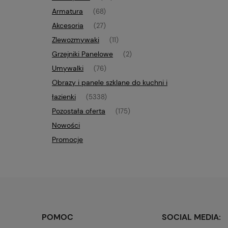
Armatura
(68)
Akcesoria
(27)
Zlewozmywaki
(11)
Grzejniki Panelowe
(2)
Umywalki
(76)
Obrazy i panele szklane do kuchni i
łazienki
(5338)
Pozostała oferta
(175)
Nowości
Promocje
POMOC
SOCIAL MEDIA: