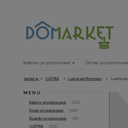
Kabiny prysznicowe
Drzwi prysznicow
Parawany nawannowe
Brodziki
Dr
Jesteś w:
»
LUSTRA
»
Lustra wg Rozmiaru
»
Lustra p
MENU
Kabiny prysznicowe
(212)
Drzwi prysznicowe
(145)
Ścianki prysznicowe
(91)
LUSTRA
(103)