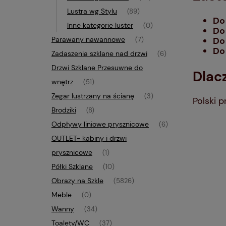
Lustra wg Stylu
(89)
Do 
Inne kategorie luster
(0)
Do
Parawany nawannowe
Do
(7)
Do
Zadaszenia szklane nad drzwi
(6)
Drzwi Szklane Przesuwne do
Dlac
wnętrz
(51)
Zegar lustrzany na ścianę
(3)
Polski 
Brodziki
(8)
Odpływy liniowe prysznicowe
(6)
OUTLET- kabiny i drzwi
prysznicowe
(1)
Półki Szklane
(10)
Obrazy na Szkle
(5826)
Meble
(0)
Wanny
(34)
Toalety/WC
(37)