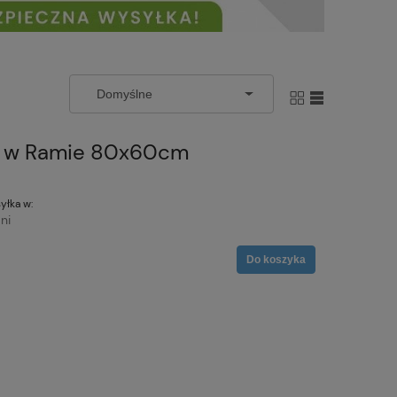
ne w Ramie 80x60cm
yłka w:
ni
Do koszyka