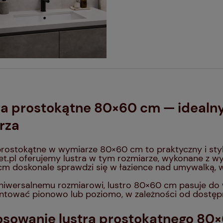
ra prostokątne 80×60 cm — idealn
rza
prostokątne w wymiarze 80×60 cm to praktyczny i st
t.pl oferujemy lustra w tym rozmiarze, wykonane z wys
m doskonale sprawdzi się w łazience nad umywalką, w p
uniwersalnemu rozmiarowi, lustro 80×60 cm pasuje do
ntować pionowo lub poziomo, w zależności od dostępn
osowanie lustra prostokątnego 80