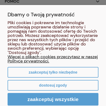
POMOC
Dbamy o Twoją prywatność
SOCIAL MEDIA:
Pliki cookies i pokrewne im technologie
umożliwiają poprawne działanie strony i
MOJE KONTO
pomagają nam dostosować ofertę do Twoich
potrzeb. Możesz zaakceptować wykorzystanie
przez nas wszystkich tych plików i przejść do
INFORMACJE
sklepu lub dostosować użycie plików do
swoich preferencji, wybierając opcję
"Dostosuj zgody".
O NAS
Więcej o plikach cookies przeczytasz w naszej
Polityce prywatności.
zaakceptuj tylko niezbędne
pokaż pełną wersję strony
dostosuj zgody
Sklep internetowy Shoper Premium
zaakceptuj wszystkie