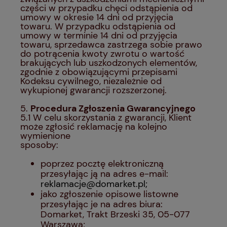
części w przypadku chęci odstąpienia od
umowy w okresie 14 dni od przyjęcia
towaru. W przypadku odstąpienia od
umowy w terminie 14 dni od przyjęcia
towaru, sprzedawca zastrzega sobie prawo
do potrącenia kwoty zwrotu o wartość
brakujących lub uszkodzonych elementów,
zgodnie z obowiązującymi przepisami
Kodeksu cywilnego, niezależnie od
wykupionej gwarancji rozszerzonej.
5.
Procedura Zgłoszenia Gwarancyjnego
5.1 W celu skorzystania z gwarancji, Klient
może zgłosić reklamację na kolejno
wymienione
sposoby:
poprzez pocztę elektroniczną
przesyłając ją na adres e-mail:
reklamacje@domarket.pl;
jako zgłoszenie opisowe listowne
przesyłając je na adres biura:
Domarket, Trakt Brzeski 35, 05-077
Warszawa;