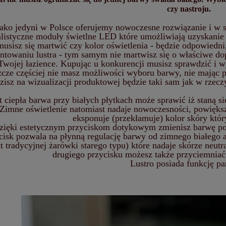
czy nastroju.
ako jedyni w Polsce oferujemy nowoczesne rozwiązanie i w
alistyczne moduły świetlne LED które umożliwiają uzyskanie 
musisz się martwić czy kolor oświetlenia - będzie odpowiedn
towaniu lustra - tym samym nie martwisz się o właściwe dop
Twojej łazience. Kupując u konkurencji musisz sprawdzić i 
zcze częściej nie masz możliwości wyboru barwy, nie mając p
zisz na wizualizacji produktowej będzie taki sam jak w rzec
 ciepła barwa przy białych płytkach może sprawić iż staną s
 Zimne oświetlenie natomiast nadaje nowoczesności, powiększa
eksponuje (przekłamuje) kolor skóry któ
zięki estetycznym przyciskom dotykowym zmienisz barwę pod
cisk pozwala na płynną regulację barwy od zimnego białego a
kt tradycyjnej żarówki starego typu) które nadaje skórze neu
drugiego przycisku możesz także przyciemniać 
Lustro posiada funkcję pa