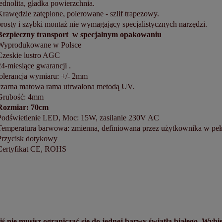
jednolita, gładka powierzchnia.
Krawędzie zatępione, polerowane - szlif trapezowy.
prosty i szybki montaż nie wymagający specjalistycznych narzędzi.
Bezpieczny transport w specjalnym opakowaniu
Wyprodukowane w Polsce
Czeskie lustro AGC
24-miesiące gwarancji .
tolerancja wymiaru: +/- 2mm
czarna matowa rama utrwalona metodą UV.
Grubość: 4mm
Rozmiar: 70cm
Podświetlenie LED, Moc: 15W, zasilanie 230V AC
Temperatura barwowa: zmienna, definiowana przez użytkownika w pe
Przycisk dotykowy
Certyfikat CE, ROHS
ś nie musisz ograniczać się do jednej barwy światła białego. Wybi