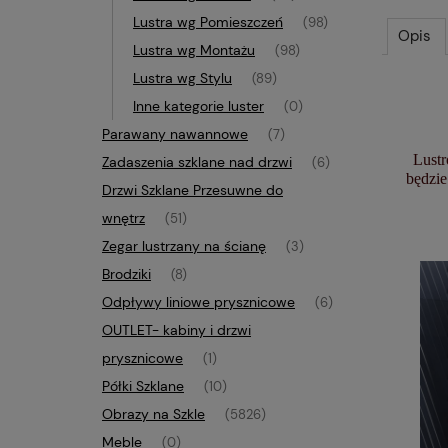
Lustra wg Pomieszczeń
(98)
Opis
Lustra wg Montażu
(98)
Lustra wg Stylu
(89)
Inne kategorie luster
(0)
Parawany nawannowe
(7)
Lustr
Zadaszenia szklane nad drzwi
(6)
będzie
Drzwi Szklane Przesuwne do
wnętrz
(51)
Zegar lustrzany na ścianę
(3)
Brodziki
(8)
Odpływy liniowe prysznicowe
(6)
OUTLET- kabiny i drzwi
prysznicowe
(1)
Półki Szklane
(10)
Obrazy na Szkle
(5826)
Meble
(0)