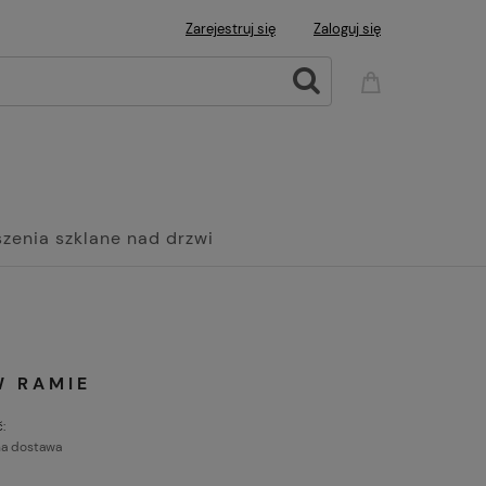
Zarejestruj się
Zaloguj się
zenia szklane nad drzwi
Wanny
Grzejniki Panelowe
W RAMIE
:
a dostawa