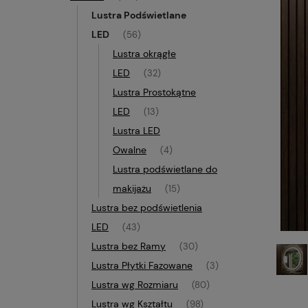
Lustra Podświetlane
LED
(56)
Lustra okrągłe
LED
(32)
Lustra Prostokątne
LED
(13)
Lustra LED
Owalne
(4)
Lustra podświetlane do
makijażu
(15)
Lustra bez podświetlenia
LED
(43)
Lustra bez Ramy
(30)
Lustra Płytki Fazowane
(3)
Lustra wg Rozmiaru
(80)
Lustra wg Kształtu
(98)