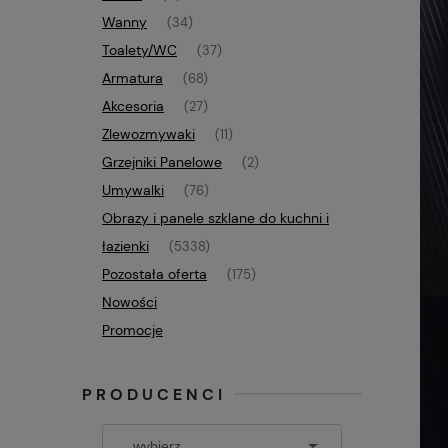
Wanny
(34)
Toalety/WC
(37)
Armatura
(68)
Akcesoria
(27)
Zlewozmywaki
(11)
Grzejniki Panelowe
(2)
Umywalki
(76)
Obrazy i panele szklane do kuchni i
łazienki
(5338)
Pozostała oferta
(175)
Nowości
Promocje
PRODUCENCI