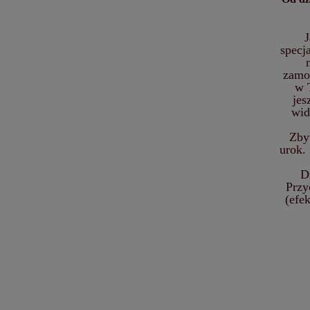
J
specj
zamon
w 
jes
wid
Zbyt
urok.
D
Przy
(efe