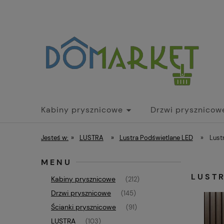
Kabiny prysznicowe
Drzwi prysznicow
Parawany nawannowe
Brodziki
Dr
Jesteś w:
»
LUSTRA
»
Lustra Podświetlane LED
»
Lust
MENU
LUST
Kabiny prysznicowe
(212)
Drzwi prysznicowe
(145)
Ścianki prysznicowe
(91)
LUSTRA
(103)