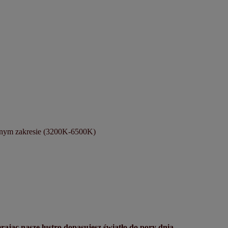
łnym zakresie (3200K-6500K)
erając nasze lustro dopasujesz światło do pory dnia