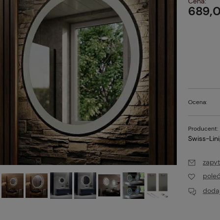
Cena:
689,0
Ocena:
Producent:
Swiss-Lin
zapyt
pole
dodaj