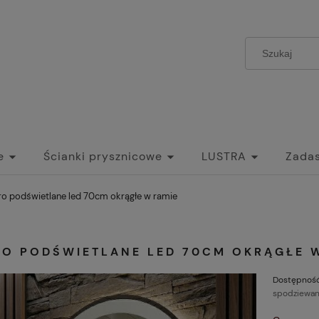
e
Ścianki prysznicowe
LUSTRA
Zadas
zwi Szklane Przesuwne do wnętrz
Umywalki
ro podświetlane led 70cm okrągłe w ramie
RO PODŚWIETLANE LED 70CM OKRĄGŁE 
Dostępność
spodziewan