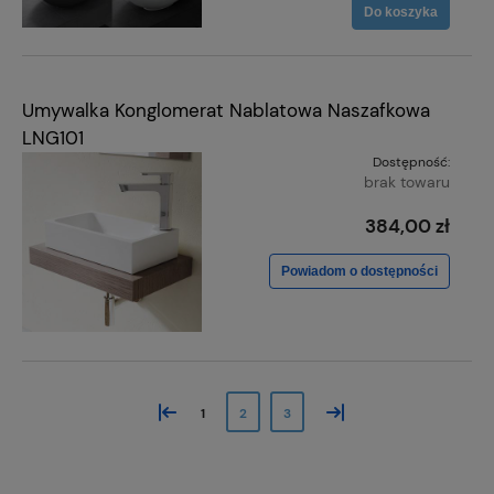
Do koszyka
Umywalka Konglomerat Nablatowa Naszafkowa
LNG101
Dostępność:
brak towaru
384,00 zł
Powiadom o dostępności
«
»
1
2
3