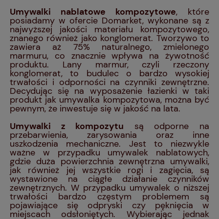
Umywalki nablatowe kompozytowe
, które
posiadamy w ofercie Domarket, wykonane są z
najwyższej jakości materiału kompozytowego,
znanego również jako konglomerat. Tworzywo to
zawiera aż 75% naturalnego, zmielonego
marmuru, co znacznie wpływa na żywotność
produktu. Lany marmur, czyli rzeczony
konglomerat, to budulec o bardzo wysokiej
trwałości i odporności na czynniki zewnętrzne.
Decydując się na wyposażenie łazienki w taki
produkt jak umywalka kompozytowa, można być
pewnym, że inwestuje się w jakość na lata.
Umywalki z kompozytu
są odporne na
przebarwienia, zarysowania oraz inne
uszkodzenia mechaniczne. Jest to niezwykle
ważne w przypadku umywalek nablatowych,
gdzie duża powierzchnia zewnętrzna umywalki,
jak również jej wszystkie rogi i zagięcia, są
wystawione na ciągłe działanie czynników
zewnętrznych. W przypadku umywalek o niższej
trwałości bardzo częstym problemem są
pojawiające się odpryski czy pęknięcia w
miejscach odsłoniętych. Wybierając jednak