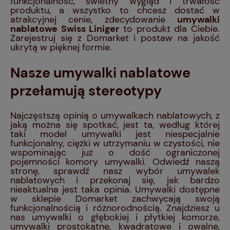
funkcjonalność, świetny wygląd i trwałość
produktu, a wszystko to chcesz dostać w
atrakcyjnej cenie, zdecydowanie
umywalki
nablatowe Swiss Liniger
to produkt dla Ciebie.
Zarejestruj się z Domarket i postaw na jakość
ukrytą w pięknej formie.
Nasze umywalki nablatowe
przełamują stereotypy
Najczęstszą opinią o umywalkach nablatowych, z
jaką można się spotkać, jest ta, według której
taki model umywalki jest niespecjalnie
funkcjonalny, ciężki w utrzymaniu w czystości, nie
wspominając już o dość ograniczonej
pojemności komory umywalki. Odwiedź naszą
stronę, sprawdź nasz wybór umywalek
nablatowych i przekonaj się, jak bardzo
nieaktualna jest taka opinia. Umywalki dostępne
w sklepie Domarket zachwycają swoją
funkcjonalnością i różnorodnością. Znajdziesz u
nas umywalki o głębokiej i płytkiej komorze,
umywalki prostokątne, kwadratowe i owalne,