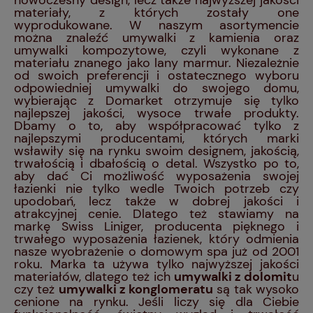
nowoczesny design, lecz także najwyższej jakości
materiały, z których zostały one
wyprodukowane. W naszym asortymencie
można znaleźć umywalki z kamienia oraz
umywalki kompozytowe, czyli wykonane z
materiału znanego jako lany marmur. Niezależnie
od swoich preferencji i ostatecznego wyboru
odpowiedniej umywalki do swojego domu,
wybierając z Domarket otrzymuje się tylko
najlepszej jakości, wysoce trwałe produkty.
Dbamy o to, aby współpracować tylko z
najlepszymi producentami, których marki
wsławiły się na rynku swoim designem, jakością,
trwałością i dbałością o detal. Wszystko po to,
aby dać Ci możliwość wyposażenia swojej
łazienki nie tylko wedle Twoich potrzeb czy
upodobań, lecz także w dobrej jakości i
atrakcyjnej cenie. Dlatego też stawiamy na
markę Swiss Liniger, producenta pięknego i
trwałego wyposażenia łazienek, który odmienia
nasze wyobrażenie o domowym spa już od 2001
roku. Marka ta używa tylko najwyższej jakości
materiałów, dlatego też ich
umywalki z dolomit
u
czy też
umywalki z konglomeratu
są tak wysoko
cenione na rynku. Jeśli liczy się dla Ciebie