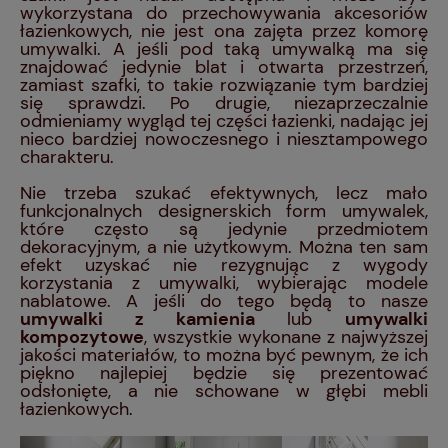
wykorzystana do przechowywania akcesoriów
łazienkowych, nie jest ona zajęta przez komorę
umywalki. A jeśli pod taką umywalką ma się
znajdować jedynie blat i otwarta przestrzeń,
zamiast szafki, to takie rozwiązanie tym bardziej
się sprawdzi. Po drugie, niezaprzeczalnie
odmieniamy wygląd tej części łazienki, nadając jej
nieco bardziej nowoczesnego i niesztampowego
charakteru.
Nie trzeba szukać efektywnych, lecz mało
funkcjonalnych designerskich form umywalek,
które często są jedynie przedmiotem
dekoracyjnym, a nie użytkowym. Można ten sam
efekt uzyskać nie rezygnując z wygody
korzystania z umywalki, wybierając modele
nablatowe. A jeśli do tego będą to nasze
umywalki z kamienia
lub
umywalki
kompozytowe
, wszystkie wykonane z najwyższej
jakości materiałów, to można być pewnym, że ich
piękno najlepiej będzie się prezentować
odsłonięte, a nie schowane w głębi mebli
łazienkowych.