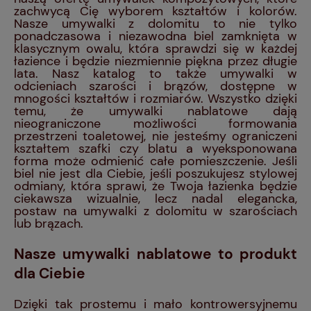
zachwycą Cię wyborem kształtów i kolorów.
Nasze umywalki z dolomitu to nie tylko
ponadczasowa i niezawodna biel zamknięta w
klasycznym owalu, która sprawdzi się w każdej
łazience i będzie niezmiennie piękna przez długie
lata. Nasz katalog to także umywalki w
odcieniach szarości i brązów, dostępne w
mnogości kształtów i rozmiarów. Wszystko dzięki
temu, że umywalki nablatowe dają
nieograniczone możliwości formowania
przestrzeni toaletowej, nie jesteśmy ograniczeni
kształtem szafki czy blatu a wyeksponowana
forma może odmienić całe pomieszczenie. Jeśli
biel nie jest dla Ciebie, jeśli poszukujesz stylowej
odmiany, która sprawi, że Twoja łazienka będzie
ciekawsza wizualnie, lecz nadal elegancka,
postaw na umywalki z dolomitu w szarościach
lub brązach.
Nasze umywalki nablatowe to produkt
dla Ciebie
Dzięki tak prostemu i mało kontrowersyjnemu