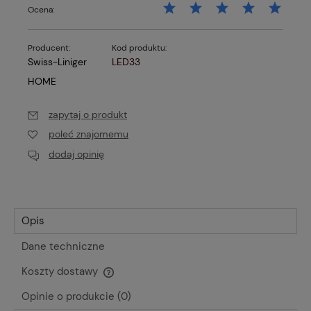
Ocena:
Producent:
Kod produktu:
Swiss-Liniger
LED33
HOME
zapytaj o produkt
poleć znajomemu
dodaj opinię
Opis
Dane techniczne
Koszty dostawy
Cena nie zawiera ewentualnych kosztów płatności
Opinie o produkcie (0)