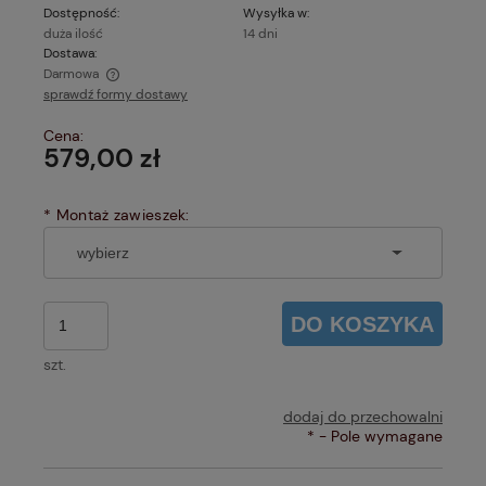
Dostępność:
Wysyłka w:
duża ilość
14 dni
Dostawa:
Darmowa
sprawdź formy dostawy
Cena nie zawiera ewentualnych kosztów płatności
Cena:
579,00 zł
*
Montaż zawieszek:
DO KOSZYKA
szt.
dodaj do przechowalni
*
- Pole wymagane