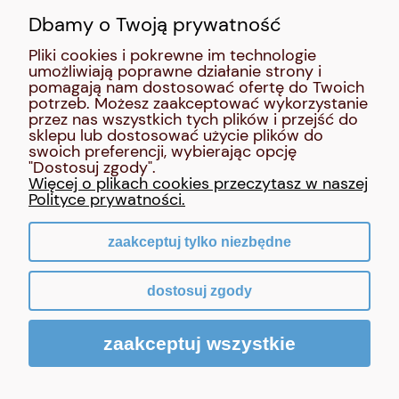
Dbamy o Twoją prywatność
SOCIAL MEDIA:
Pliki cookies i pokrewne im technologie
umożliwiają poprawne działanie strony i
MOJE KONTO
pomagają nam dostosować ofertę do Twoich
potrzeb. Możesz zaakceptować wykorzystanie
przez nas wszystkich tych plików i przejść do
INFORMACJE
sklepu lub dostosować użycie plików do
swoich preferencji, wybierając opcję
"Dostosuj zgody".
O NAS
Więcej o plikach cookies przeczytasz w naszej
Polityce prywatności.
zaakceptuj tylko niezbędne
pokaż pełną wersję strony
dostosuj zgody
Sklep internetowy Shoper Premium
zaakceptuj wszystkie