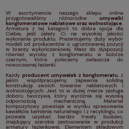
W asortymencie naszego sklepu online
przygotowaliśmy różnorodne
umywalki
konglomeratowe nablatowe oraz wolnostojące
.
Armatura z tej kategorii to dobra opcja dla
Ciebie, jeśli zależy Ci na wysokiej jakości
wykonania produktu. Prezentujemy duży wybór
modeli od producentów o ugruntowanej pozycji
w branży wykończeniowej. Masz do dyspozycji
również wyroby z konglomeratu w kolorze
czarnym, które polecamy zwłaszcza do
nowoczesnej łazienki.
Każdy
producent umywalek z konglomeratu
, z
jakim współpracujemy, zapewnia solidną
konstrukcję swoich towarów nablatowych i
wolnostojących. Jest to w dużej mierze zasługa
doboru tworzywa, który wyróżnia się wysoką
odpornością mechaniczną. Materiał
kompozytowy powstaje w wyniku sprasowania
kawałków kamienia naturalnego i z recyklingu, co
pozwala uzyskać bardzo trwały budulec,
znajdujący szerokie zastosowanie w produkcji
armatury łazienkowej. Elementem składowym