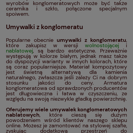
wyrobów konglomeratowych może być także
ceramika i szkło, połączone specjalnym
spoiwem.
Umywalki z konglomeratu
Popularne obecnie
umywalki z konglomeratu
,
które zakupisz w wersji
wolnostojącej
i
nablatowej
, są bardzo estetyczne. Przeważnie
występują w kolorze białym, jednak masz także
do dyspozycji warianty w innych kolorach, które
są coraz popularniejsze. Materiał kompozytowy
jest świetną alternatywą dla kamienia
naturalnego, zwłaszcza jeśli zależy Ci na dobrym
stosunku jakości do ceny. Armatura
konglomeratowa od sprawdzonych producentów
jest długowieczna i łatwa w czyszczeniu, ze
względu na swoją niezwykle gładką powierzchnię.
Oferujemy wiele umywalek konglomeratowych
nablatowych
, które cieszą się dużym
powodzeniem wśród klientów naszego sklepu
online. Możesz je zamontować na stylowej szafie,
zyskując dodatkową przestrzeń do