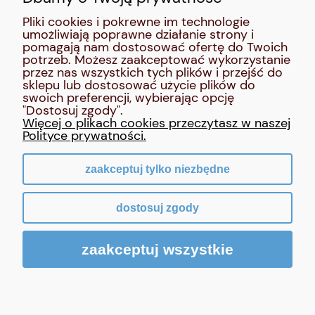
Pliki cookies i pokrewne im technologie
umożliwiają poprawne działanie strony i
MOJE KONTO
pomagają nam dostosować ofertę do Twoich
potrzeb. Możesz zaakceptować wykorzystanie
przez nas wszystkich tych plików i przejść do
INFORMACJE
sklepu lub dostosować użycie plików do
swoich preferencji, wybierając opcję
"Dostosuj zgody".
O NAS
Więcej o plikach cookies przeczytasz w naszej
Polityce prywatności.
zaakceptuj tylko niezbędne
pokaż pełną wersję strony
dostosuj zgody
Sklep internetowy Shoper Premium
zaakceptuj wszystkie