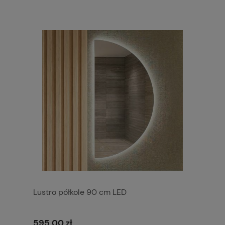
Lustro półkole 90 cm LED
595,00 zł