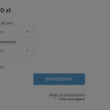
Cena nie zawiera ewentualnych kosztów
płatności
0 zł
 (w cm):
zawieszek:
szt.
DO KOSZYKA
dodaj do przechowalni
*
- Pole wymagane