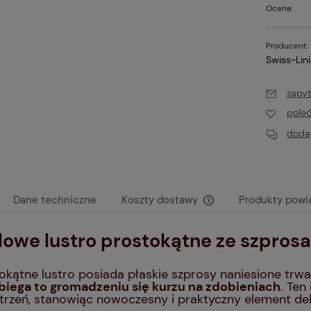
Ocena:
Producent:
Swiss-Lin
zapyt
pole
dodaj
Dane techniczne
Koszty dostawy
Produkty powi
lowe lustro prostokątne ze szpros
Cena nie zawiera ewen
płatności
okątne lustro posiada płaskie szprosy naniesione trwa
iega to gromadzeniu się kurzu na zdobieniach
. Ten
trzeń, stanowiąc nowoczesny i praktyczny element de