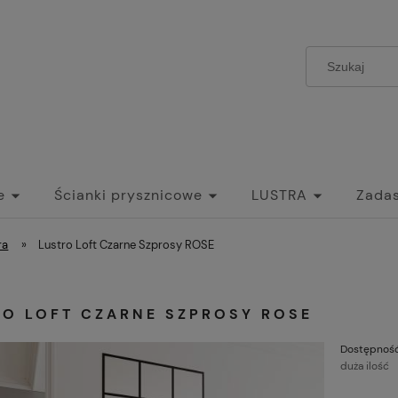
e
Ścianki prysznicowe
LUSTRA
Zadas
zwi Szklane Przesuwne do wnętrz
Umywalki
ra
»
Lustro Loft Czarne Szprosy ROSE
RO LOFT CZARNE SZPROSY ROSE
Dostępność
duża ilość