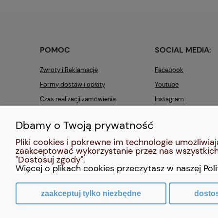
POMOC
SOCIAL MEDIA:
Zwroty i Reklamacje
Facebook
Formy dostaw i opłaty
Youtube
Czas realizacji zamówienia
Instagram
Pinterest
Dbamy o Twoją prywatność
Pliki cookies i pokrewne im technologie umożliw
zaakceptować wykorzystanie przez nas wszystkich 
"Dostosuj zgody".
Więcej o plikach cookies przeczytasz w naszej Pol
zaakceptuj tylko niezbędne
dosto