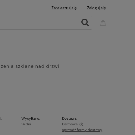
Zarejestruj się
Zaloguj się
zenia szklane nad drzwi
Wanny
Grzejniki Panelowe
:
Wysyłka w:
Dostawa:
14 dni
Darmowa
sprawdź formy dostawy