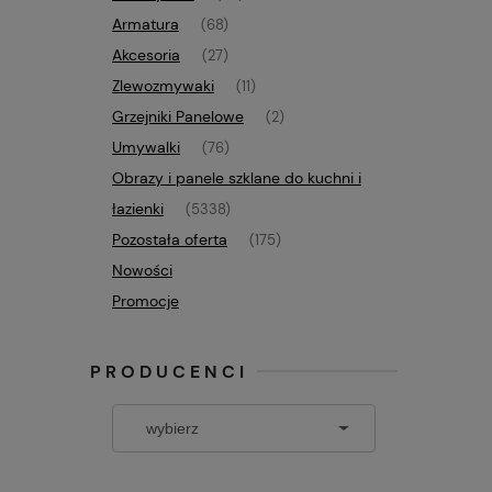
Armatura
(68)
Akcesoria
(27)
Zlewozmywaki
(11)
Grzejniki Panelowe
(2)
Umywalki
(76)
Obrazy i panele szklane do kuchni i
łazienki
(5338)
Pozostała oferta
(175)
Nowości
Promocje
PRODUCENCI