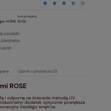
Kod produktu:
iger HOME
ROSE
aj o produkt
ć znajomemu
 opinię
ązane
Opinie o produkcie (0)
ami ROSE
tualnych kosztów
łą i odporną na ścieranie metodą UV.
 industrialny dodatek optycznie powiększa
koracyjny każdego wnętrza.