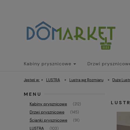
Kabiny prysznicowe
Drzwi prysznicow
Parawany nawannowe
Brodziki
Dr
Jesteś w:
»
LUSTRA
»
Lustra wg Rozmiaru
»
Duże Lust
MENU
LUST
Kabiny prysznicowe
(212)
Drzwi prysznicowe
(145)
Ścianki prysznicowe
(91)
LUSTRA
(103)