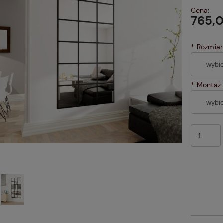
Cena:
765,0
*
Rozmiar
*
Montaż 