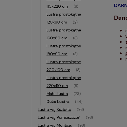
DAR
110x220 cm
(8)
Lustra prostokątne
Dane
120x60 cm
(2)
Lustra prostokątne
160x80 cm
(8)
Lustra prostokątne
180x90 cm
(8)
Lustra prostokątne
200x100 cm
(8)
Lustra prostokątne
220x110 cm
(8)
Małe Lustra
(23)
Duże Lustra
(44)
Lustra wg Kształtu
(98)
Lustra wg Pomieszczeń
(98)
Lustra wg Montażu
(98)