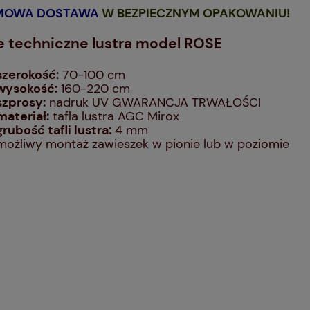
MOWA DOSTAWA
W BEZPIECZNYM OPAKOWANIU!
 techniczne lustra model ROSE
szerokość:
70-100 cm
wysokość:
160-220 cm
szprosy:
nadruk UV GWARANCJA TRWAŁOŚCI
materiał:
tafla lustra AGC Mirox
grubość tafli lustra:
4 mm
możliwy montaż zawieszek w pionie lub w poziomie