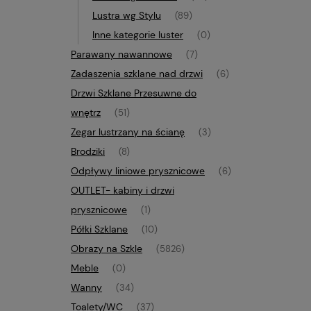
Lustra wg Stylu
(89)
Inne kategorie luster
(0)
Parawany nawannowe
(7)
Zadaszenia szklane nad drzwi
(6)
Drzwi Szklane Przesuwne do
wnętrz
(51)
Zegar lustrzany na ścianę
(3)
Brodziki
(8)
Odpływy liniowe prysznicowe
(6)
OUTLET- kabiny i drzwi
prysznicowe
(1)
Półki Szklane
(10)
Obrazy na Szkle
(5826)
Meble
(0)
Wanny
(34)
Toalety/WC
(37)