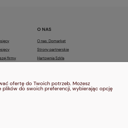
O NAS
sięcy
O nas: Domarket
sięcy
Strony partnerskie
zej firmy
Hartownia Szkła
Producent Kabin Prysznicowych i
Armatury
ować ofertę do Twoich potrzeb. Możesz
ości
Kontakt
 plików do swoich preferencji, wybierając opcję
Blog
ka