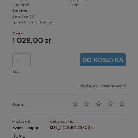
duża ilość
10 dni
Dostawa:
Darmowa
sprawdź formy dostawy
Cena nie zawiera ewentualnych kosztów płatności
Cena:
1 029,00 zł
DO KOSZYKA
szt.
dodaj do przechowalni
Ocena:
Producent:
Kod produktu:
Swiss-Liniger
SHT_20251017133035
HOME