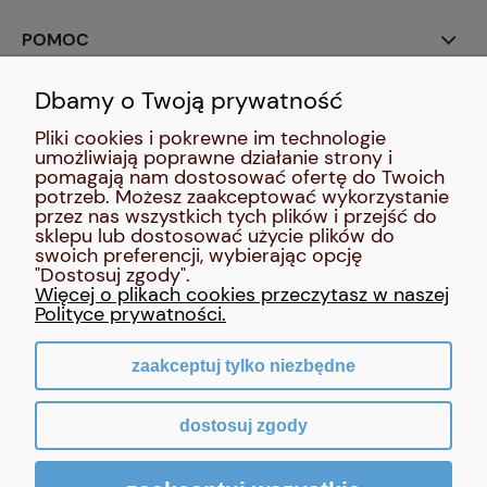
POMOC
Dbamy o Twoją prywatność
SOCIAL MEDIA:
Pliki cookies i pokrewne im technologie
umożliwiają poprawne działanie strony i
MOJE KONTO
pomagają nam dostosować ofertę do Twoich
potrzeb. Możesz zaakceptować wykorzystanie
przez nas wszystkich tych plików i przejść do
INFORMACJE
sklepu lub dostosować użycie plików do
swoich preferencji, wybierając opcję
"Dostosuj zgody".
O NAS
Więcej o plikach cookies przeczytasz w naszej
Polityce prywatności.
zaakceptuj tylko niezbędne
pokaż pełną wersję strony
dostosuj zgody
Sklep internetowy Shoper Premium