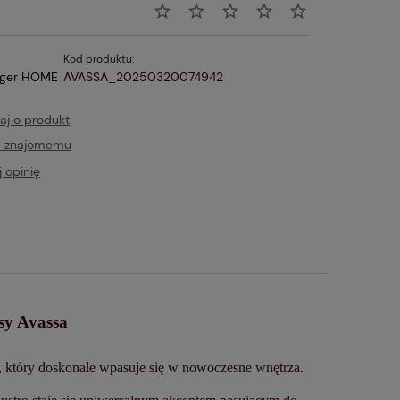
Kod produktu:
iger HOME
AVASSA_20250320074942
aj o produkt
ć znajomemu
 opinię
osy Avassa
y, który doskonale wpasuje się w nowoczesne wnętrza.