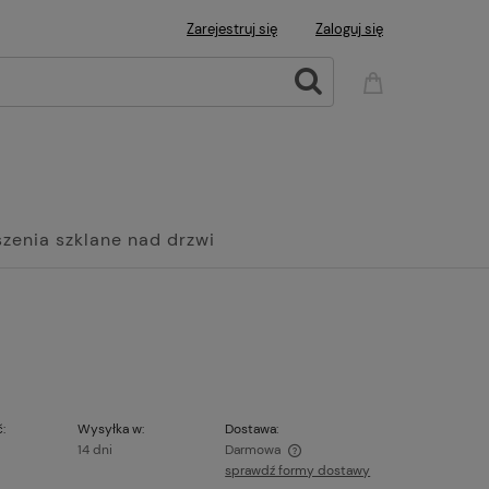
Zarejestruj się
Zaloguj się
zenia szklane nad drzwi
Wanny
Grzejniki Panelowe
:
Wysyłka w:
Dostawa:
14 dni
Darmowa
sprawdź formy dostawy