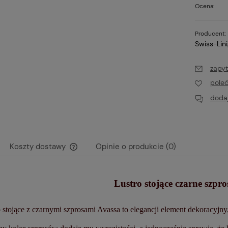
Ocena:
Producent:
Swiss-Lin
zapyt
pole
dodaj
Koszty dostawy
Opinie o produkcie (0)
Cena nie zawiera ewentualnych kosztów
Lustro stojące czarne szpr
płatności
 stojące z czarnymi szprosami Avassa to elegancji element dekoracyjn