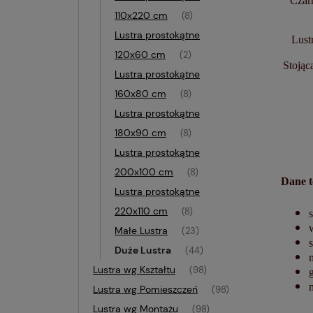
Czarn
110x220 cm
(8)
Lustra prostokątne
Lust
120x60 cm
(2)
Stojąc
Lustra prostokątne
160x80 cm
(8)
Lustra prostokątne
180x90 cm
(8)
Lustra prostokątne
200x100 cm
(8)
Dane t
Lustra prostokątne
220x110 cm
(8)
Małe Lustra
(23)
Duże Lustra
(44)
Lustra wg Kształtu
(98)
Lustra wg Pomieszczeń
(98)
Lustra wg Montażu
(98)