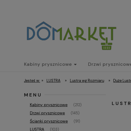
Kabiny prysznicowe
Drzwi prysznicow
Parawany nawannowe
Brodziki
Dr
Jesteś w:
»
LUSTRA
»
Lustra wg Rozmiaru
»
Duże Lust
MENU
LUST
Kabiny prysznicowe
(212)
Drzwi prysznicowe
(145)
Ścianki prysznicowe
(91)
LUSTRA
(103)