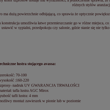
y kolor szprosów dodaje mu wyrazistości, a jednocześnie sprawia, że 
różnych stylów aranżacj
ro ma dużą powierzchnie odbijającą, co sprawia że optycznie powiększ
a konstrukcja umożliwia łatwe przemieszczanie go w różne miejsca, c
ustawić w sypialni, przedpokoju czy salonie, gdzie stanie się nie tyl
echniczne lustra stojącego avassa:
szerokość: 70-100
wysokość :160-220
szprosy- nadruk UV GWARANCJA TRWAŁOŚCI
materiał: tafla lustra AGC Mirox
grubość tafli lustra: 4 mm
możliwy montaż zawieszek w pionie lub w poziomie