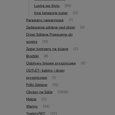
Lustra wg Stylu
(89)
Inne kategorie luster
(0)
Parawany nawannowe
(7)
Zadaszenia szklane nad drzwi
(6)
Drzwi Szklane Przesuwne do
wnętrz
(51)
Zegar lustrzany na ścianę
(3)
Brodziki
(8)
Odpływy liniowe prysznicowe
(6)
OUTLET- kabiny i drzwi
prysznicowe
(1)
Półki Szklane
(10)
Obrazy na Szkle
(5826)
Meble
(0)
Wanny
(34)
Toalety/WC
(37)