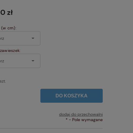
Cena nie zawiera ewentualnych kosztów
płatności
0 zł
 (w cm):
zawieszek:
szt.
DO KOSZYKA
dodaj do przechowalni
*
- Pole wymagane