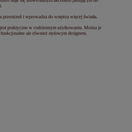
lustro staje się uniwersalnym akcentem pasującym do
i.
a przestrzeń i wprowadza do wnętrza więcej światła.
o jest praktyczne w codziennym użytkowaniu. Można je
ko funkcjonalne ale również stylowym designem.