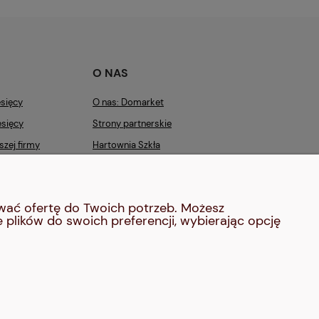
O NAS
sięcy
O nas: Domarket
sięcy
Strony partnerskie
zej firmy
Hartownia Szkła
Producent Kabin Prysznicowych i
Armatury
ować ofertę do Twoich potrzeb. Możesz
ości
Kontakt
 plików do swoich preferencji, wybierając opcję
Blog
ka