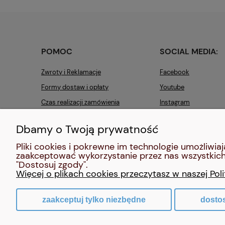
POMOC
SOCIAL MEDIA:
Zwroty i Reklamacje
Facebook
Formy dostaw i opłaty
Youtube
Czas realizacji zamówienia
Instagram
Pinterest
Dbamy o Twoją prywatność
Pliki cookies i pokrewne im technologie umożliw
zaakceptować wykorzystanie przez nas wszystkich 
"Dostosuj zgody".
Więcej o plikach cookies przeczytasz w naszej Pol
zaakceptuj tylko niezbędne
dosto