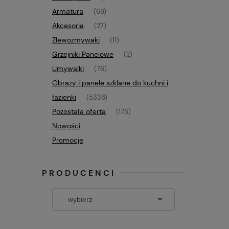
Armatura
(68)
Akcesoria
(27)
Zlewozmywaki
(11)
Grzejniki Panelowe
(2)
Umywalki
(76)
Obrazy i panele szklane do kuchni i
łazienki
(5338)
Pozostała oferta
(175)
Nowości
Promocje
PRODUCENCI