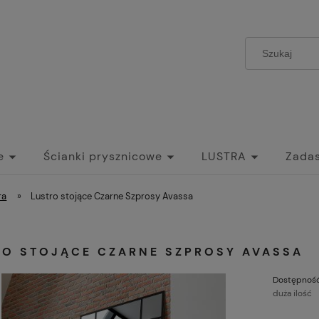
e
Ścianki prysznicowe
LUSTRA
Zadas
zwi Szklane Przesuwne do wnętrz
Umywalki
ra
»
Lustro stojące Czarne Szprosy Avassa
RO STOJĄCE CZARNE SZPROSY AVASSA
Dostępność
duża ilość