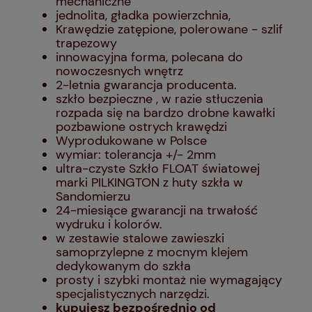
mechaniczne
jednolita, gładka powierzchnia,
Krawędzie zatępione, polerowane - szlif
trapezowy
innowacyjna forma, polecana do
nowoczesnych wnętrz
2-letnia gwarancja producenta.
szkło bezpieczne , w razie stłuczenia
rozpada się na bardzo drobne kawałki
pozbawione ostrych krawędzi
Wyprodukowane w Polsce
wymiar: tolerancja +/- 2mm
ultra-czyste Szkło FLOAT światowej
marki PILKINGTON z huty szkła w
Sandomierzu
24-miesiące gwarancji na trwałość
wydruku i kolorów.
w zestawie stalowe zawieszki
samoprzylepne z mocnym klejem
dedykowanym do szkła
prosty i szybki montaż nie wymagający
specjalistycznych narzędzi.
kupujesz bezpośrednio od