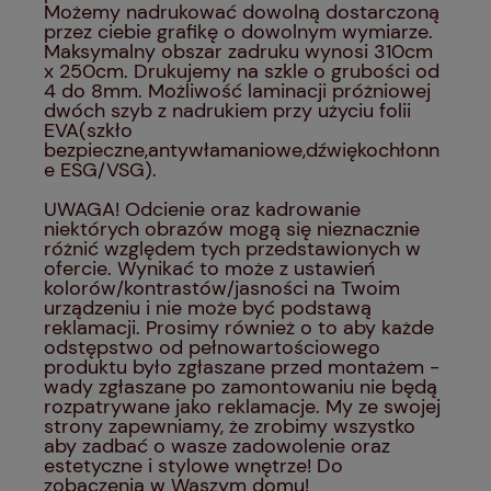
Możemy nadrukować dowolną dostarczoną
przez ciebie grafikę o dowolnym wymiarze.
Maksymalny obszar zadruku wynosi 310cm
x 250cm. Drukujemy na szkle o grubości od
4 do 8mm. Możliwość laminacji próżniowej
dwóch szyb z nadrukiem przy użyciu folii
EVA(szkło
bezpieczne,antywłamaniowe,dźwiękochłonn
e ESG/VSG).
UWAGA! Odcienie oraz kadrowanie
niektórych obrazów mogą się nieznacznie
różnić względem tych przedstawionych w
ofercie. Wynikać to może z ustawień
kolorów/kontrastów/jasności na Twoim
urządzeniu i nie może być podstawą
reklamacji. Prosimy również o to aby każde
odstępstwo od pełnowartościowego
produktu było zgłaszane przed montażem -
wady zgłaszane po zamontowaniu nie będą
rozpatrywane jako reklamacje. My ze swojej
strony zapewniamy, że zrobimy wszystko
aby zadbać o wasze zadowolenie oraz
estetyczne i stylowe wnętrze! Do
zobaczenia w Waszym domu!