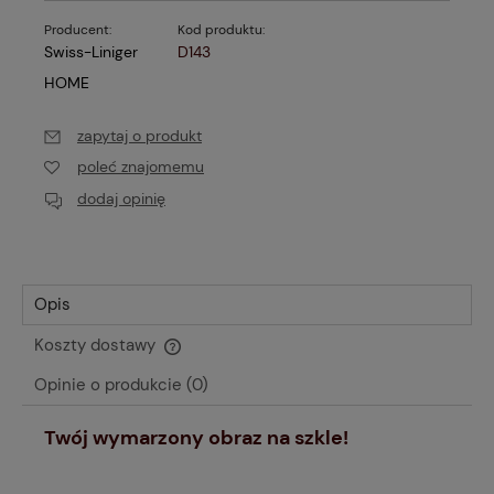
Producent:
Kod produktu:
Swiss-Liniger
D143
HOME
zapytaj o produkt
poleć znajomemu
dodaj opinię
Opis
Koszty dostawy
Cena nie zawiera ewentualnych kosztów płatności
Opinie o produkcie (0)
Twój wymarzony obraz na szkle!