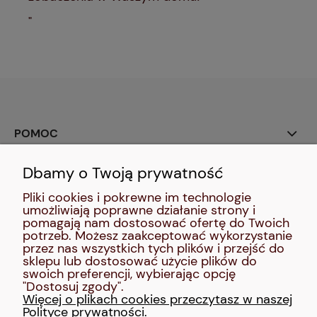
"
POMOC
Dbamy o Twoją prywatność
SOCIAL MEDIA:
Pliki cookies i pokrewne im technologie
umożliwiają poprawne działanie strony i
MOJE KONTO
pomagają nam dostosować ofertę do Twoich
potrzeb. Możesz zaakceptować wykorzystanie
przez nas wszystkich tych plików i przejść do
INFORMACJE
sklepu lub dostosować użycie plików do
swoich preferencji, wybierając opcję
"Dostosuj zgody".
O NAS
Więcej o plikach cookies przeczytasz w naszej
Polityce prywatności.