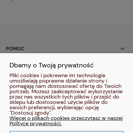
"
POMOC
Dbamy o Twoją prywatność
SOCIAL MEDIA:
Pliki cookies i pokrewne im technologie
umożliwiają poprawne działanie strony i
MOJE KONTO
pomagają nam dostosować ofertę do Twoich
potrzeb. Możesz zaakceptować wykorzystanie
przez nas wszystkich tych plików i przejść do
INFORMACJE
sklepu lub dostosować użycie plików do
swoich preferencji, wybierając opcję
"Dostosuj zgody".
O NAS
Więcej o plikach cookies przeczytasz w naszej
Polityce prywatności.