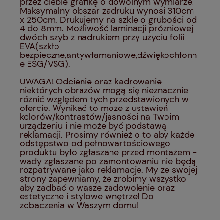
przez ciebie grafikę o dowolnym wymiarze.
Maksymalny obszar zadruku wynosi 310cm
x 250cm. Drukujemy na szkle o grubości od
4 do 8mm. Możliwość laminacji próżniowej
dwóch szyb z nadrukiem przy użyciu folii
EVA(szkło
bezpieczne,antywłamaniowe,dźwiękochłonn
e ESG/VSG).
UWAGA! Odcienie oraz kadrowanie
niektórych obrazów mogą się nieznacznie
różnić względem tych przedstawionych w
ofercie. Wynikać to może z ustawień
kolorów/kontrastów/jasności na Twoim
urządzeniu i nie może być podstawą
reklamacji. Prosimy również o to aby każde
odstępstwo od pełnowartościowego
produktu było zgłaszane przed montażem -
wady zgłaszane po zamontowaniu nie będą
rozpatrywane jako reklamacje. My ze swojej
strony zapewniamy, że zrobimy wszystko
aby zadbać o wasze zadowolenie oraz
estetyczne i stylowe wnętrze! Do
zobaczenia w Waszym domu!