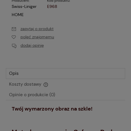
Producent:
Kod produktu:
Swiss-Liniger
E968
HOME
zapytaj o produkt
poleć znajomemu
dodaj opinię
Opis
Koszty dostawy
Cena nie zawiera ewentualnych kosztów płatności
Opinie o produkcie (0)
Twój wymarzony obraz na szkle!