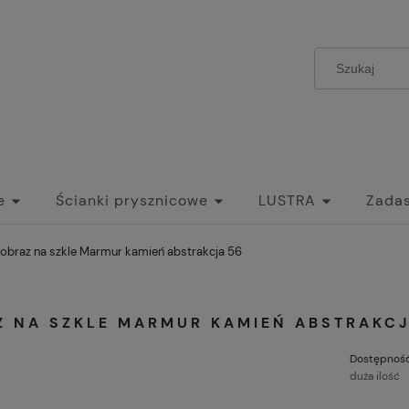
e
Ścianki prysznicowe
LUSTRA
Zadas
zwi Szklane Przesuwne do wnętrz
Umywalki
obraz na szkle Marmur kamień abstrakcja 56
Z NA SZKLE MARMUR KAMIEŃ ABSTRAKCJ
Dostępność
duża ilość