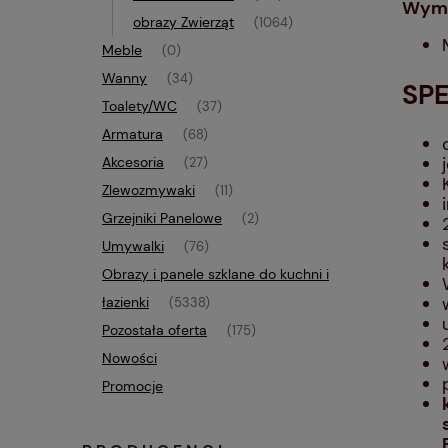
Wymi
obrazy Zwierząt
(1064)
Meble
(0)
Wanny
(34)
SP
Toalety/WC
(37)
Armatura
(68)
Akcesoria
(27)
Zlewozmywaki
(11)
Grzejniki Panelowe
(2)
Umywalki
(76)
Obrazy i panele szklane do kuchni i
łazienki
(5338)
Pozostała oferta
(175)
Nowości
Promocje