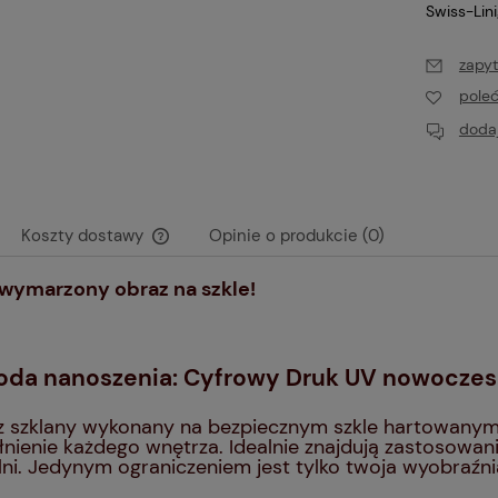
Swiss-Lin
zapyt
pole
dodaj
Koszty dostawy
Opinie o produkcie (0)
wymarzony obraz na szkle!
Cena nie zawiera ewentualnych kosztów
płatności
oda nanoszenia: Cyfrowy Druk UV nowocze
 szklany wykonany na bezpiecznym szkle hartowanym
nienie każdego wnętrza. Idealnie znajdują zastosowanie 
lni. Jedynym ograniczeniem jest tylko twoja wyobraźni