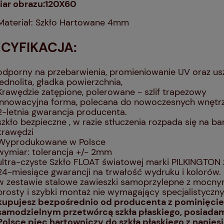
ar obrazu:120X60
Materiał: Szkło Hartowane 4mm
ECYFIKACJA:
odporny na przebarwienia, promieniowanie UV oraz u
jednolita, gładka powierzchnia,
Krawędzie zatępione, polerowane - szlif trapezowy
innowacyjna forma, polecana do nowoczesnych wnętr
2-letnia gwarancja producenta.
szkło bezpieczne , w razie stłuczenia rozpada się na 
krawędzi
Wyprodukowane w Polsce
wymiar: tolerancja +/- 2mm
ultra-czyste Szkło FLOAT światowej marki PILKINGTON 
24-miesiące gwarancji na trwałość wydruku i kolorów.
w zestawie stalowe zawieszki samoprzylepne z mocn
prosty i szybki montaż nie wymagający specjalistyczny
kupujesz bezpośrednio od producenta z pominięci
samodzielnym przetwórcą szkła płaskiego, posiada
Polsce piec hartowniczy do szkła płaskiego z nanie