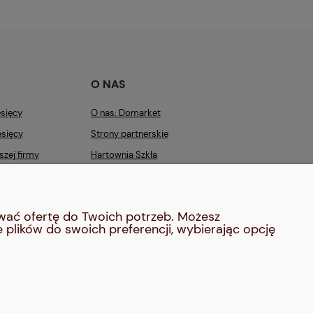
O NAS
sięcy
O nas: Domarket
sięcy
Strony partnerskie
zej firmy
Hartownia Szkła
Producent Kabin Prysznicowych i
Armatury
ować ofertę do Twoich potrzeb. Możesz
ości
Kontakt
 plików do swoich preferencji, wybierając opcję
Blog
ka