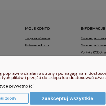
MOJE KONTO
INFORMACJE
Twoje zamówienia
Gwarancja 36 mie
Ustawienia konta
Gwarancja 60 mie
Polityka RODO nas
Formy Płatności
Specjaliści
iają poprawne działanie strony i pomagają nam dostos
Polityka prywatn
tych plików i przejść do sklepu lub dostosować użycie
Regulaminy
ityce prywatności.
Bezpieczna wysył
zaakceptuj wszystkie
suj zgody