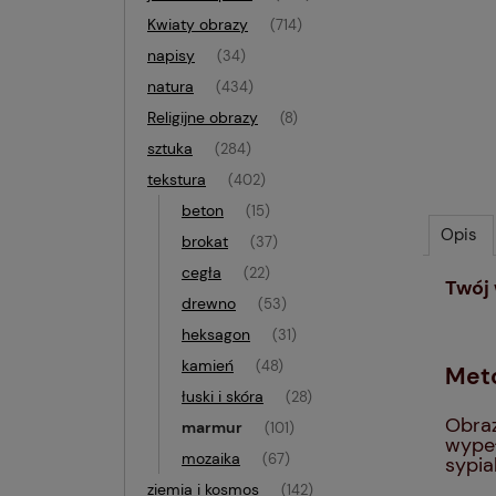
Kwiaty obrazy
(714)
napisy
(34)
natura
(434)
Religijne obrazy
(8)
sztuka
(284)
tekstura
(402)
beton
(15)
Opis
brokat
(37)
cegła
(22)
Twój 
drewno
(53)
heksagon
(31)
kamień
(48)
Met
łuski i skóra
(28)
Obraz
marmur
(101)
wypeł
mozaika
(67)
sypia
ziemia i kosmos
(142)