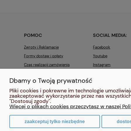
POMOC
SOCIAL MEDIA:
Zwroty i Reklamacje
Facebook
Formy dostaw i opłaty
Youtube
Czas realizacji zamówienia
Instagram
Pinterest
Dbamy o Twoją prywatność
Pliki cookies i pokrewne im technologie umożliw
zaakceptować wykorzystanie przez nas wszystkich 
"Dostosuj zgody".
Więcej o plikach cookies przeczytasz w naszej Pol
zaakceptuj tylko niezbędne
dosto