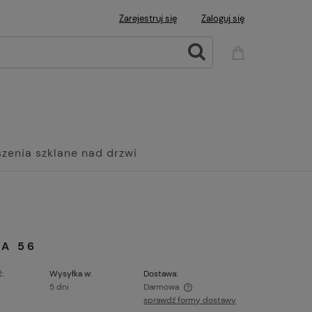
Zarejestruj się
Zaloguj się
zenia szklane nad drzwi
Wanny
Grzejniki Panelowe
A 56
:
Wysyłka w:
Dostawa:
5 dni
Darmowa
sprawdź formy dostawy