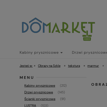
Kabiny prysznicowe
Drzwi prysznicow
Parawany nawannowe
Brodziki
Dr
Jesteś w:
»
Obrazy na Szkle
»
tekstura
»
marmur
»
MENU
OBRA
Kabiny prysznicowe
(212)
Drzwi prysznicowe
(145)
Ścianki prysznicowe
(91)
LUSTRA
(103)