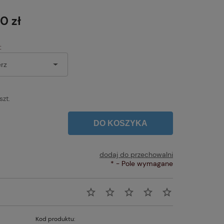
Cena nie zawiera ewentualnych kosztów
płatności
0 zł
:
szt.
DO KOSZYKA
dodaj do przechowalni
*
- Pole wymagane
Kod produktu: