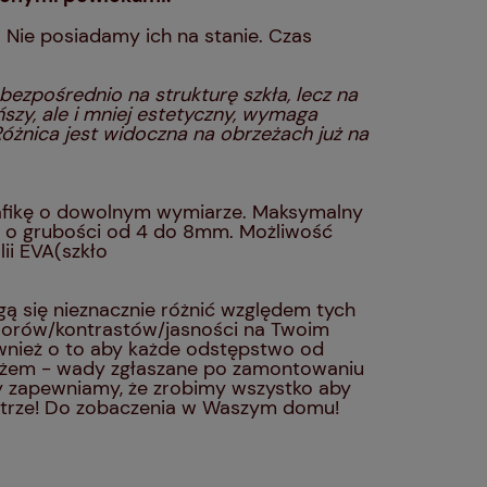
Nie posiadamy ich na stanie. Czas
bezpośrednio na strukturę szkła, lecz na
ańszy, ale i mniej estetyczny, wymaga
. Różnica jest widoczna na obrzeżach już na
afikę o dowolnym wymiarze. Maksymalny
e o grubości od 4 do 8mm. Możliwość
ii EVA(szkło
 się nieznacznie różnić względem tych
olorów/kontrastów/jasności na Twoim
ównież o to aby każde odstępstwo od
ażem - wady zgłaszane po zamontowaniu
ny zapewniamy, że zrobimy wszystko aby
ętrze! Do zobaczenia w Waszym domu!