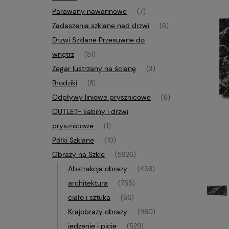
Parawany nawannowe
(7)
Zadaszenia szklane nad drzwi
(6)
Drzwi Szklane Przesuwne do
wnętrz
(51)
Zegar lustrzany na ścianę
(3)
Brodziki
(8)
Odpływy liniowe prysznicowe
(6)
OUTLET- kabiny i drzwi
prysznicowe
(1)
Półki Szklane
(10)
Obrazy na Szkle
(5826)
Abstrakcja obrazy
(436)
architektura
(755)
ciało i sztuka
(66)
Krajobrazy obrazy
(960)
jedzenie i picie
(529)