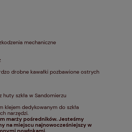
szkodzenia mechaniczne
z
bardzo drobne kawałki pozbawione ostrych
z huty szkła w Sandomierzu
ym klejem dedykowanym do szkła
ch narzędzi.
em marży pośredników. Jesteśmy
my na miejscu najnowocześniejszy w
sionymi powłokami.