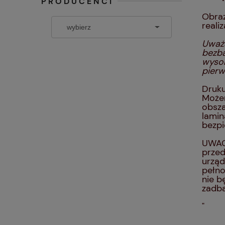
PRODUCENCI
Obra
reali
Uważa
bezba
wysok
pierw
Druku
Możem
obsza
lamin
bezp
UWAGA
przed
urząd
pełn
nie b
zadba
"