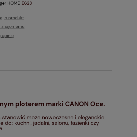
iger HOME
E628
aj o produkt
ć znajomemu
 opinię
snym ploterem marki CANON Oce.
 stanowić może nowoczesne i eleganckie
do: kuchni, jadalni, salonu, łazienki czy
a.