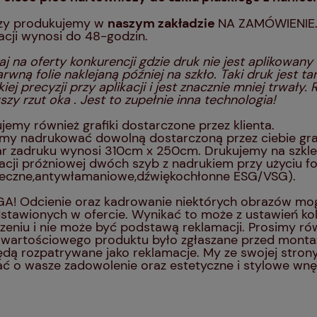
zy produkujemy w
naszym zakładzie
NA ZAMÓWIENIE. 
zacji wynosi do 48-godzin.
j na oferty konkurencji gdzie druk nie jest aplikowany 
rwną folie naklejaną później na szkło. Taki druk jest t
iej precyzji przy aplikacji i jest znacznie mniej trwały
szy rzut oka . Jest to zupełnie inna technologia!
jemy również grafiki dostarczone przez klienta.
y nadrukować dowolną dostarczoną przez ciebie gr
r zadruku wynosi 310cm x 250cm. Drukujemy na szkl
acji próżniowej dwóch szyb z nadrukiem przy użyciu fol
ieczne,antywłamaniowe,dźwiękochłonne ESG/VSG).
! Odcienie oraz kadrowanie niektórych obrazów mogą
stawionych w ofercie. Wynikać to może z ustawień k
zeniu i nie może być podstawą reklamacji. Prosimy r
owartościowego produktu było zgłaszane przed mont
ędą rozpatrywane jako reklamacje. My ze swojej stro
ć o wasze zadowolenie oraz estetyczne i stylowe wn