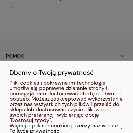
"
POMOC
Dbamy o Twoją prywatność
SOCIAL MEDIA:
Pliki cookies i pokrewne im technologie
umożliwiają poprawne działanie strony i
MOJE KONTO
pomagają nam dostosować ofertę do Twoich
potrzeb. Możesz zaakceptować wykorzystanie
przez nas wszystkich tych plików i przejść do
INFORMACJE
sklepu lub dostosować użycie plików do
swoich preferencji, wybierając opcję
"Dostosuj zgody".
O NAS
Więcej o plikach cookies przeczytasz w naszej
Polityce prywatności.