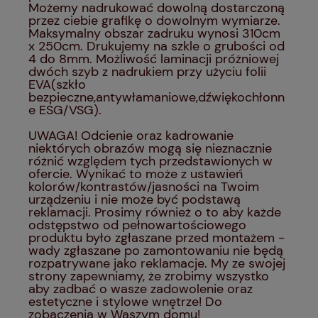
Możemy nadrukować dowolną dostarczoną
przez ciebie grafikę o dowolnym wymiarze.
Maksymalny obszar zadruku wynosi 310cm
x 250cm. Drukujemy na szkle o grubości od
4 do 8mm. Możliwość laminacji próżniowej
dwóch szyb z nadrukiem przy użyciu folii
EVA(szkło
bezpieczne,antywłamaniowe,dźwiękochłonn
e ESG/VSG).
UWAGA! Odcienie oraz kadrowanie
niektórych obrazów mogą się nieznacznie
różnić względem tych przedstawionych w
ofercie. Wynikać to może z ustawień
kolorów/kontrastów/jasności na Twoim
urządzeniu i nie może być podstawą
reklamacji. Prosimy również o to aby każde
odstępstwo od pełnowartościowego
produktu było zgłaszane przed montażem -
wady zgłaszane po zamontowaniu nie będą
rozpatrywane jako reklamacje. My ze swojej
strony zapewniamy, że zrobimy wszystko
aby zadbać o wasze zadowolenie oraz
estetyczne i stylowe wnętrze! Do
zobaczenia w Waszym domu!