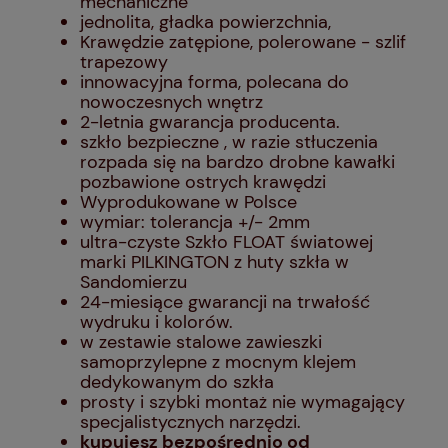
mechaniczne
jednolita, gładka powierzchnia,
Krawędzie zatępione, polerowane - szlif
trapezowy
innowacyjna forma, polecana do
nowoczesnych wnętrz
2-letnia gwarancja producenta.
szkło bezpieczne , w razie stłuczenia
rozpada się na bardzo drobne kawałki
pozbawione ostrych krawędzi
Wyprodukowane w Polsce
wymiar: tolerancja +/- 2mm
ultra-czyste Szkło FLOAT światowej
marki PILKINGTON z huty szkła w
Sandomierzu
24-miesiące gwarancji na trwałość
wydruku i kolorów.
w zestawie stalowe zawieszki
samoprzylepne z mocnym klejem
dedykowanym do szkła
prosty i szybki montaż nie wymagający
specjalistycznych narzędzi.
kupujesz bezpośrednio od