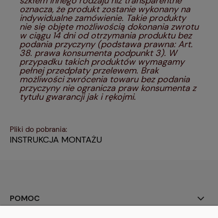
szkłem innego rodzaju niż transparentne
oznacza, że produkt zostanie wykonany na
indywidualne zamówienie. Takie produkty
nie się objęte możliwością dokonania zwrotu
w ciągu 14 dni od otrzymania produktu bez
podania przyczyny (podstawa prawna: Art.
38. prawa konsumenta podpunkt 3). W
przypadku takich produktów wymagamy
pełnej przedpłaty przelewem. Brak
możliwości zwrócenia towaru bez podania
przyczyny nie ogranicza praw konsumenta z
tytułu gwarancji jak i rękojmi.
Pliki do pobrania:
INSTRUKCJA MONTAŻU
POMOC