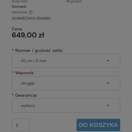
duża ilość
48 godzin
Dostawa:
Darmowa
sprawdź formy dostawy
Cena nie zawiera ewentualnych kosztów płatności
Cena:
649,00 zł
*
Rozmiar / grubość szkła:
*
Wspornik:
*
Gwarancja:
DO KOSZYKA