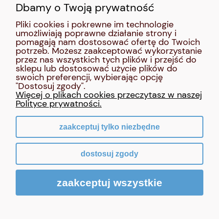
Dbamy o Twoją prywatność
SOCIAL MEDIA:
Pliki cookies i pokrewne im technologie
umożliwiają poprawne działanie strony i
MOJE KONTO
pomagają nam dostosować ofertę do Twoich
potrzeb. Możesz zaakceptować wykorzystanie
przez nas wszystkich tych plików i przejść do
INFORMACJE
sklepu lub dostosować użycie plików do
swoich preferencji, wybierając opcję
"Dostosuj zgody".
O NAS
Więcej o plikach cookies przeczytasz w naszej
Polityce prywatności.
zaakceptuj tylko niezbędne
pokaż pełną wersję strony
dostosuj zgody
Sklep internetowy Shoper Premium
zaakceptuj wszystkie