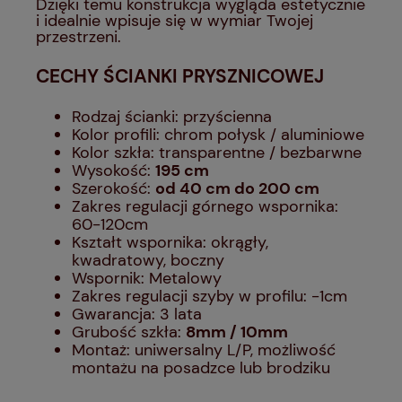
Dzięki temu konstrukcja wygląda estetycznie
i idealnie wpisuje się w wymiar Twojej
przestrzeni.
CECHY ŚCIANKI PRYSZNICOWEJ
Rodzaj ścianki: przyścienna
Kolor profili: chrom połysk / aluminiowe
Kolor szkła: transparentne / bezbarwne
Wysokość:
195 cm
Szerokość:
od 40 cm do 200 cm
Zakres regulacji górnego wspornika:
60-120cm
Kształt wspornika: okrągły,
kwadratowy, boczny
Wspornik: Metalowy
Zakres regulacji szyby w profilu: -1cm
Gwarancja: 3 lata
Grubość szkła:
8mm / 10mm
Montaż: uniwersalny L/P, możliwość
montażu na posadzce lub brodziku