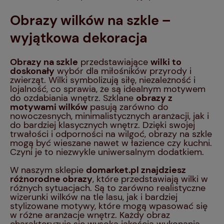
Obrazy wilków na szkle –
wyjątkowa dekoracja
Obrazy na szkle
przedstawiające
wilki to
doskonały
wybór dla miłośników przyrody i
zwierząt. Wilki symbolizują siłę, niezależność i
lojalność, co sprawia, że są idealnym motywem
do ozdabiania wnętrz. Szklane
obrazy z
motywami wilków
pasują zarówno do
nowoczesnych, minimalistycznych aranżacji, jak i
do bardziej klasycznych wnętrz. Dzięki swojej
trwałości i odporności na wilgoć, obrazy na szkle
mogą być wieszane nawet w łazience czy kuchni.
Czyni je to niezwykle uniwersalnym dodatkiem.
W naszym sklepie
domarket.pl znajdziesz
różnorodne obrazy
, które przedstawiają wilki w
różnych sytuacjach. Są to zarówno realistyczne
wizerunki wilków na tle lasu, jak i bardziej
stylizowane motywy, które mogą wpasować się
w różne aranżacje wnętrz. Każdy obraz
charakteryzuje się wysoką jakością wykonania