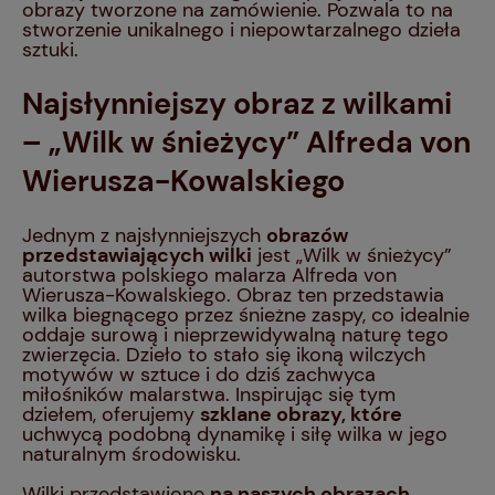
obrazy tworzone na zamówienie. Pozwala to na
stworzenie unikalnego i niepowtarzalnego dzieła
sztuki.
Najsłynniejszy obraz z wilkami
– „Wilk w śnieżycy” Alfreda von
Wierusza-Kowalskiego
Jednym z najsłynniejszych
obrazów
przedstawiających wilki
jest „Wilk w śnieżycy”
autorstwa polskiego malarza Alfreda von
Wierusza-Kowalskiego. Obraz ten przedstawia
wilka biegnącego przez śnieżne zaspy, co idealnie
oddaje surową i nieprzewidywalną naturę tego
zwierzęcia. Dzieło to stało się ikoną wilczych
motywów w sztuce i do dziś zachwyca
miłośników malarstwa. Inspirując się tym
dziełem, oferujemy
szklane obrazy, które
uchwycą podobną dynamikę i siłę wilka w jego
naturalnym środowisku.
Wilki przedstawione
na naszych obrazach