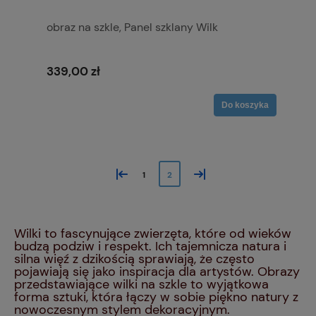
obraz na szkle, Panel szklany Wilk
339,00 zł
Do koszyka
«
»
1
2
Wilki to fascynujące zwierzęta, które od wieków
budzą podziw i respekt. Ich tajemnicza natura i
silna więź z dzikością sprawiają, że często
pojawiają się jako inspiracja dla artystów. Obrazy
przedstawiające wilki na szkle to wyjątkowa
forma sztuki, która łączy w sobie piękno natury z
nowoczesnym stylem dekoracyjnym.