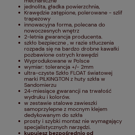
mechaniczne
jednolita, gładka powierzchnia,
Krawędzie zatępione, polerowane - szlif
trapezowy
innowacyjna forma, polecana do
nowoczesnych wnętrz
2-letnia gwarancja producenta.
szkło bezpieczne , w razie stłuczenia
rozpada się na bardzo drobne kawałki
pozbawione ostrych krawędzi
Wyprodukowane w Polsce
wymiar: tolerancja +/- 2mm
ultra-czyste Szkło FLOAT światowej
marki PILKINGTON z huty szkła w
Sandomierzu
24-miesiące gwarancji na trwałość
wydruku i kolorów.
w zestawie stalowe zawieszki
samoprzylepne z mocnym klejem
dedykowanym do szkła
prosty i szybki montaż nie wymagający
specjalistycznych narzędzi.
kupujesz bezpośrednio od