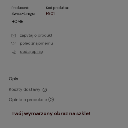
Producent:
Kod produktu:
Swiss-Liniger
F901
HOME
zapytaj o produkt
poleć znajomemu
dodaj opinię
Opis
Koszty dostawy
Cena nie zawiera ewentualnych kosztów płatności
Opinie o produkcie (0)
Twój wymarzony obraz na szkle!