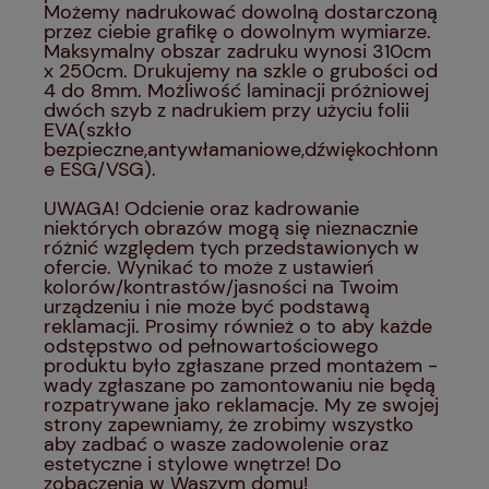
Możemy nadrukować dowolną dostarczoną
przez ciebie grafikę o dowolnym wymiarze.
Maksymalny obszar zadruku wynosi 310cm
x 250cm. Drukujemy na szkle o grubości od
4 do 8mm. Możliwość laminacji próżniowej
dwóch szyb z nadrukiem przy użyciu folii
EVA(szkło
bezpieczne,antywłamaniowe,dźwiękochłonn
e ESG/VSG).
UWAGA! Odcienie oraz kadrowanie
niektórych obrazów mogą się nieznacznie
różnić względem tych przedstawionych w
ofercie. Wynikać to może z ustawień
kolorów/kontrastów/jasności na Twoim
urządzeniu i nie może być podstawą
reklamacji. Prosimy również o to aby każde
odstępstwo od pełnowartościowego
produktu było zgłaszane przed montażem -
wady zgłaszane po zamontowaniu nie będą
rozpatrywane jako reklamacje. My ze swojej
strony zapewniamy, że zrobimy wszystko
aby zadbać o wasze zadowolenie oraz
estetyczne i stylowe wnętrze! Do
zobaczenia w Waszym domu!