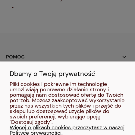
"
POMOC
Dbamy o Twoją prywatność
SOCIAL MEDIA:
Pliki cookies i pokrewne im technologie
umożliwiają poprawne działanie strony i
MOJE KONTO
pomagają nam dostosować ofertę do Twoich
potrzeb. Możesz zaakceptować wykorzystanie
przez nas wszystkich tych plików i przejść do
INFORMACJE
sklepu lub dostosować użycie plików do
swoich preferencji, wybierając opcję
"Dostosuj zgody".
O NAS
Więcej o plikach cookies przeczytasz w naszej
Polityce prywatności.