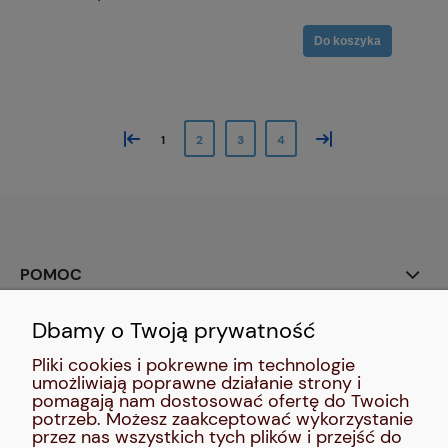
Do koszyka
«
»
1
2
3
4
POMOC
Dbamy o Twoją prywatność
SOCIAL MEDIA:
Pliki cookies i pokrewne im technologie
umożliwiają poprawne działanie strony i
MOJE KONTO
pomagają nam dostosować ofertę do Twoich
potrzeb. Możesz zaakceptować wykorzystanie
przez nas wszystkich tych plików i przejść do
INFORMACJE