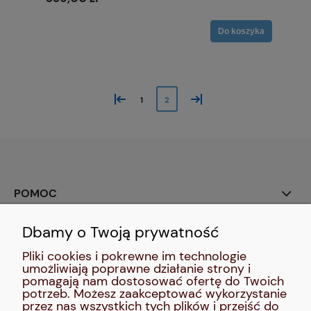
Do koszyka
«
»
1
2
POMOC
Dbamy o Twoją prywatność
SOCIAL MEDIA:
Pliki cookies i pokrewne im technologie
umożliwiają poprawne działanie strony i
MOJE KONTO
pomagają nam dostosować ofertę do Twoich
potrzeb. Możesz zaakceptować wykorzystanie
przez nas wszystkich tych plików i przejść do
INFORMACJE