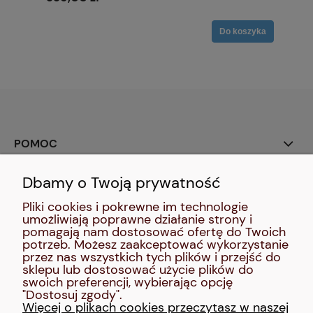
Do koszyka
POMOC
Dbamy o Twoją prywatność
SOCIAL MEDIA:
Pliki cookies i pokrewne im technologie
umożliwiają poprawne działanie strony i
MOJE KONTO
pomagają nam dostosować ofertę do Twoich
potrzeb. Możesz zaakceptować wykorzystanie
przez nas wszystkich tych plików i przejść do
INFORMACJE
sklepu lub dostosować użycie plików do
swoich preferencji, wybierając opcję
"Dostosuj zgody".
O NAS
Więcej o plikach cookies przeczytasz w naszej